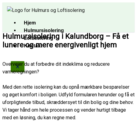
Gå
til
indholdet
Hjem
Hulmursisolering
Hulmursisolering i Kalundborg – Få et
Loftisolering
lunere og mere energivenligt hjem
Kontakt
Overvejer du at forbedre dit indeklima og reducere
X
varmeregningen?
Med den rette isolering kan du opnå mærkbare besparelser
og øget komfort i boligen. Udfyld formularen herunder og få et
uforpligtende tilbud, skræddersyet til din bolig og dine behov.
Vi tager hånd om hele processen og vender hurtigt tilbage
med en løsning, du kan regne med.