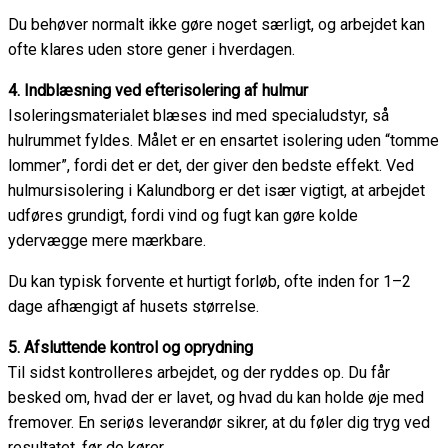
Du behøver normalt ikke gøre noget særligt, og arbejdet kan
ofte klares uden store gener i hverdagen.
4. Indblæsning ved efterisolering af hulmur
Isoleringsmaterialet blæses ind med specialudstyr, så
hulrummet fyldes. Målet er en ensartet isolering uden “tomme
lommer”, fordi det er det, der giver den bedste effekt. Ved
hulmursisolering i Kalundborg er det især vigtigt, at arbejdet
udføres grundigt, fordi vind og fugt kan gøre kolde
ydervægge mere mærkbare.
Du kan typisk forvente et hurtigt forløb, ofte inden for 1–2
dage afhængigt af husets størrelse.
5. Afsluttende kontrol og oprydning
Til sidst kontrolleres arbejdet, og der ryddes op. Du får
besked om, hvad der er lavet, og hvad du kan holde øje med
fremover. En seriøs leverandør sikrer, at du føler dig tryg ved
resultatet, før de kører.