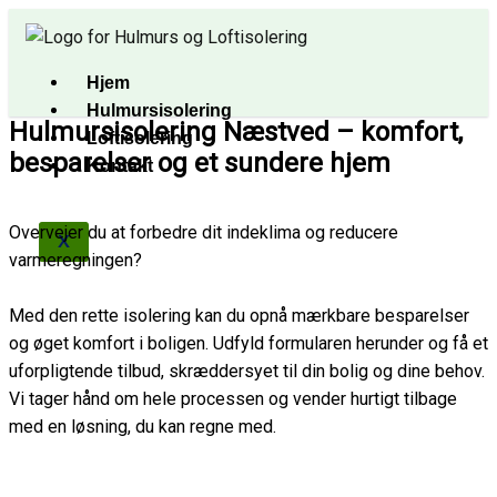
Gå
til
indholdet
Hjem
Hulmursisolering
Hulmursisolering Næstved – komfort,
Loftisolering
besparelser og et sundere hjem
Kontakt
Overvejer du at forbedre dit indeklima og reducere
X
varmeregningen?
Med den rette isolering kan du opnå mærkbare besparelser
og øget komfort i boligen. Udfyld formularen herunder og få et
uforpligtende tilbud, skræddersyet til din bolig og dine behov.
Vi tager hånd om hele processen og vender hurtigt tilbage
med en løsning, du kan regne med.