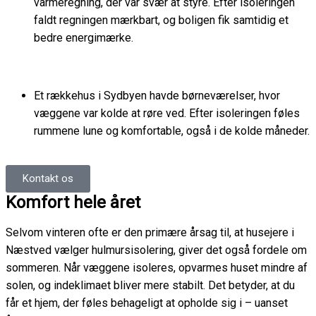
varmeregning, der var svær at styre. Efter isoleringen
faldt regningen mærkbart, og boligen fik samtidig et
bedre energimærke.
Et rækkehus i Sydbyen havde børneværelser, hvor
væggene var kolde at røre ved. Efter isoleringen føles
rummene lune og komfortable, også i de kolde måneder.
Kontakt os
Komfort hele året
Selvom vinteren ofte er den primære årsag til, at husejere i
Næstved vælger hulmursisolering, giver det også fordele om
sommeren. Når væggene isoleres, opvarmes huset mindre af
solen, og indeklimaet bliver mere stabilt. Det betyder, at du
får et hjem, der føles behageligt at opholde sig i – uanset