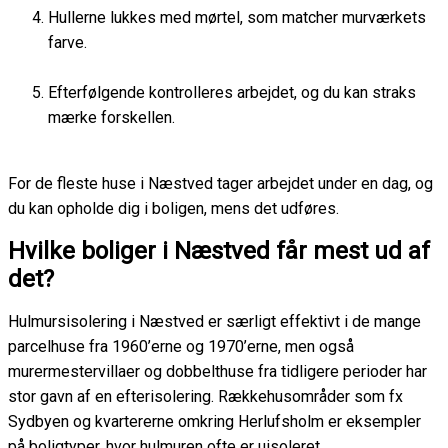
Hullerne lukkes med mørtel, som matcher murværkets
farve.
Efterfølgende kontrolleres arbejdet, og du kan straks
mærke forskellen.
For de fleste huse i Næstved tager arbejdet under en dag, og
du kan opholde dig i boligen, mens det udføres.
Hvilke boliger i Næstved får mest ud af
det?
Hulmursisolering i Næstved er særligt effektivt i de mange
parcelhuse fra 1960’erne og 1970’erne, men også
murermestervillaer og dobbelthuse fra tidligere perioder har
stor gavn af en efterisolering. Rækkehusområder som fx
Sydbyen og kvartererne omkring Herlufsholm er eksempler
på boligtyper, hvor hulmuren ofte er uisoleret.