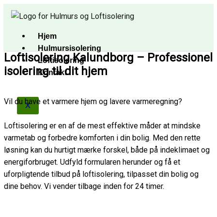
Gå
til
indholdet
Hjem
Hulmursisolering
Loftisolering Kalundborg – Professionel
Loftisolering
isolering til dit hjem
Kontakt
Vil du have et varmere hjem og lavere varmeregning?
X
Loftisolering er en af de mest effektive måder at mindske
varmetab og forbedre komforten i din bolig. Med den rette
løsning kan du hurtigt mærke forskel, både på indeklimaet og
energiforbruget. Udfyld formularen herunder og få et
uforpligtende tilbud på loftisolering, tilpasset din bolig og
dine behov. Vi vender tilbage inden for 24 timer.